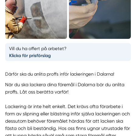
Vill du ha offert på arbetet?
Klicka för prisförslag
Därför ska du anlita proffs inför lackeringen i Dalarna!
När du ska lackera dina föremål i Dalarna bör du anlita
proffs. Låt oss berätta varför!
Lackering är inte helt enkelt. Det krävs ofta förarbete i
form av slipning eller blästring inför själva lackeringen och
dessutom behöver föremålet härdas för att lacken ska
fästa och bli beständig. Hos oss finns ugnar utrustade för
att kunna härda såväl små som stora föremål efter