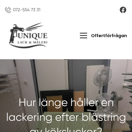
072-554 73 31
Offertförfrågan
Hur länge håller en
lackering efter blästring
av köksluckor?