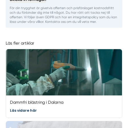
För din trygghet är givetvis offerten och prisförslaget kostnadsfritt
och du förbinder dig inte till något. Du har rätt att tacka nej till
offerten. Vi följer även GDPR och har en integritetspolicy som du kan
läsa under våra villkor. Kontakta oss om du vill veta mer.
Läs fler artiklar
Dammfri blästring i Dalarna
Läs vidare här