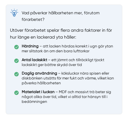
Vad påverkar hållbarheten mer, förutom
förarbetet?
Utöver förarbetet spelar flera andra faktorer in för
hur länge en lackerad yta håller:
Härdning
– att lacken härdas korrekt i ugn gör ytan
mer slitstark än om den bara lufttorkar
Antal lackskikt
– ett jämnt och tillräckligt tjockt
lackskikt ger bättre skydd över tid
Daglig användning
– köksluckor nära spisen eller
diskbänken utsätts för mer fukt och värme, vilket kan
påverka hållbarheten
Materialet i luckan
– MDF och massivt trä beter sig
något olika över tid, vilket vi alltid tar hänsyn till i
bedömningen