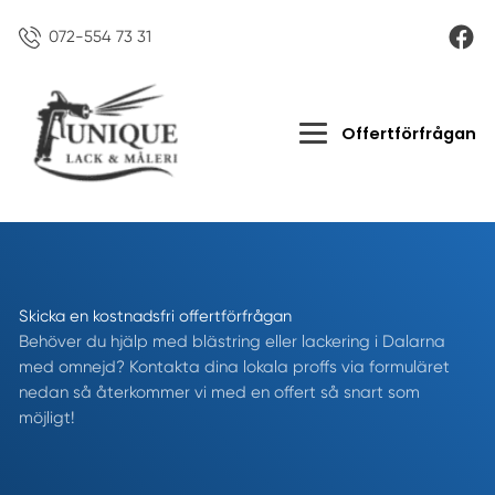
072-554 73 31
Offertförfrågan
Skicka en kostnadsfri offertförfrågan
Behöver du hjälp med blästring eller lackering i Dalarna
med omnejd? Kontakta dina lokala proffs via formuläret
nedan så återkommer vi med en offert så snart som
möjligt!