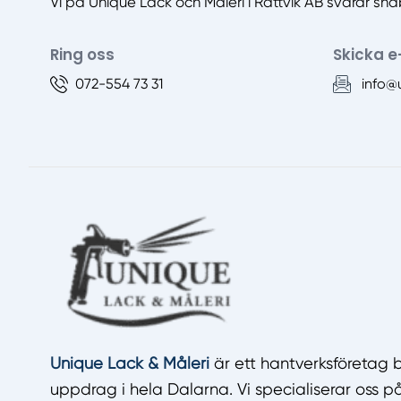
Vi på Unique Lack och Måleri i Rättvik AB svarar sn
Ring oss
Skicka e
072-554 73 31
info@
Unique Lack & Måleri
är ett hantverksföretag 
uppdrag i hela Dalarna. Vi specialiserar oss p