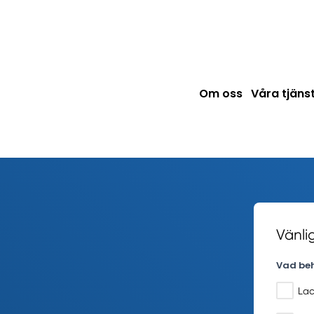
Om oss
Våra tjäns
Vänli
Vad beh
Lac