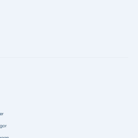
er
ågor
rågan