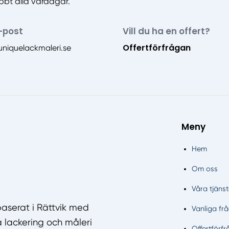
abbt alla vardagar.
-post
Vill du ha en offert?
Offertförfrågan
uniquelackmaleri.se
Meny
Hem
Om oss
Våra tjänst
baserat i Rättvik med
Vanliga fr
å lackering och måleri
Offertförf