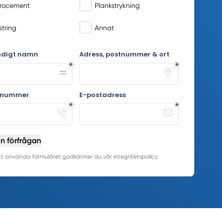
rocement
Plankstrykning
string
Annat
ndigt namn
Adress, postnummer & ort
nnummer
E-postadress
in förfrågan
 använda formuläret godkänner du vår integritetspolicy.