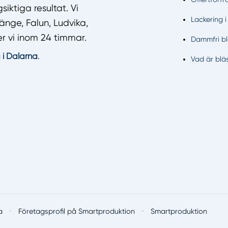
iktiga resultat. Vi
Lackering 
änge, Falun, Ludvika,
r vi inom 24 timmar.
Dammfri bl
 i Dalarna
.
Vad är blä
·
·
a
Företagsprofil på Smartproduktion
Smartproduktion