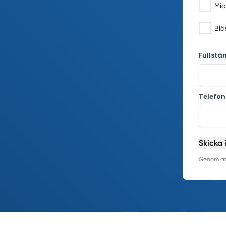
Mic
Blä
Fullstä
Telefo
Skicka 
Genom att